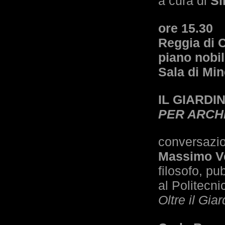
a cura di
Si
ore 15.30
Reggia di 
piano nobi
Sala di Mi
IL GIARD
PER ARCHI
conversazion
Massimo Ve
filosofo, pu
al Politecni
Oltre il Gia