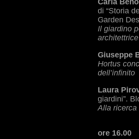
Carla Beno
di “Storia d
Garden Desi
Il giardino 
architettric
Giuseppe B
Hortus con
dell’infinito
Laura Piro
giardini”. B
Alla ricerca
ore 16.00