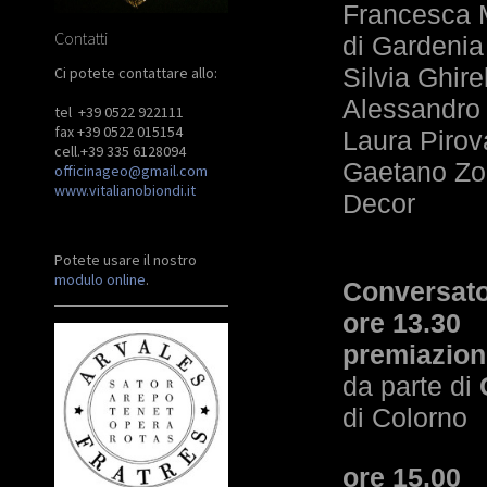
Francesca Ma
Contatti
di Gardenia
Silvia Ghire
Ci potete contattare allo:
Alessandro 
tel +39 0522 922111
fax +39 0522 015154
Laura Pirov
cell.+39 335 6128094
Gaetano Zocc
officinageo@gmail.com
www.vitalianobiondi.it
Decor
Potete usare il nostro
modulo online
.
Conversato
ore 13.30
premiazione
da parte di
di Colorno
ore 15.00