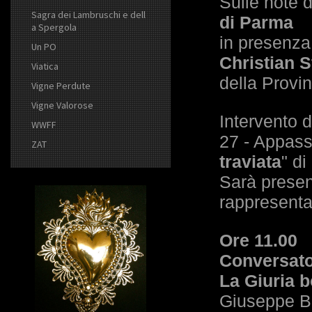
Sulle note 
Sagra dei Lambruschi e dell
di Parma
a Spergola
in presenza
Un PO
Christian S
Viatica
della Provin
Vigne Perdute
Vigne Valorose
Intervento 
WWFF
27 - Appassi
ZAT
traviata
" d
Sarà prese
rappresenta
Ore 11.00
Conversato
La Giuria bo
Giuseppe Ba