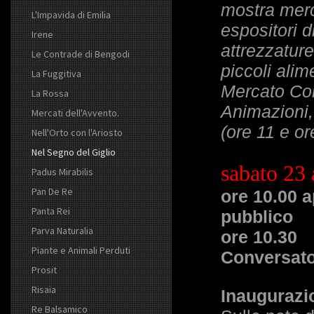
mostra merc
L'Impavida di Emilia
espositori d
Irene
attrezzature
Le Contrade di Bengodi
piccoli alim
La Fuggitiva
Mercato Con
La Rossa
Animazioni, 
Mercati dell'Avvento.
(ore 11 e or
Nell'Orto con l'Ariosto
Nel Segno del Giglio
sabato 23 
Padus Mirabilis
Pan De Re
ore 10.00 a
Panta Rei
pubblico
Parva Naturalia
ore 10.30
Piante e Animali Perduti
Conversato
Prosit
Risaia
Inaugurazi
Re Balsamico