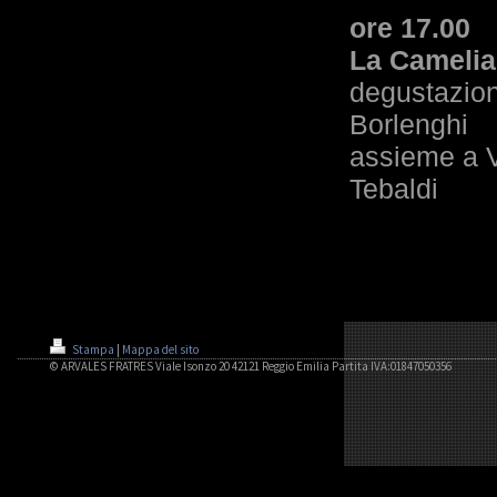
ore 17.00
La Camelia
degustazion
Borlenghi
assieme a V
Tebaldi
Stampa
|
Mappa del sito
© ARVALES FRATRES Viale Isonzo 20 42121 Reggio Emilia Partita IVA:01847050356